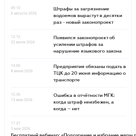
09.10
Штрафы за загрязнение
6 августа 2026
водоемов вырастут в десятки
раз - новый законопроект
12.12
Появился законопроєкт об
22 июля 2026
усилении штрафов за
нарушение языкового закона
14.06
Предприятия обязаны подать в
8 июня 2026
ТЦК до 20 июня информацию о
транспорте
12.36
Ошибка в отчётности МГК:
13 мая 2026
когда штраф неизбежен, а
когда – нет
17.37
5 мая 2026
Бесплатный вебинар: «Подозрение и избрание меры п