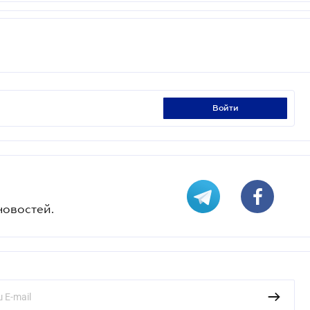
войти
новостей.