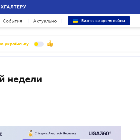
УХГАЛТЕРУ
События
Актуально
Бизнес во время войны
а українську
й недели