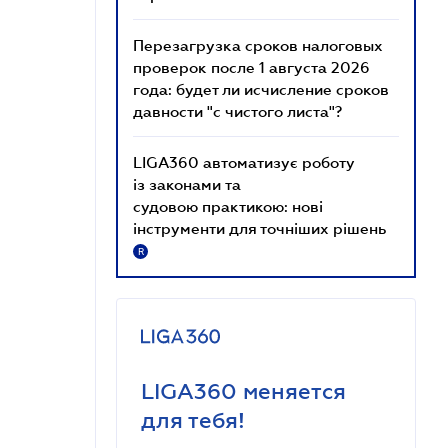
Перезагрузка сроков налоговых
проверок после 1 августа 2026
года: будет ли исчисление сроков
давности "с чистого листа"?
LIGA360 автоматизує роботу
із законами та
судовою практикою: нові
інструменти для точніших рішень
R
LIGA360 меняется
для тебя!