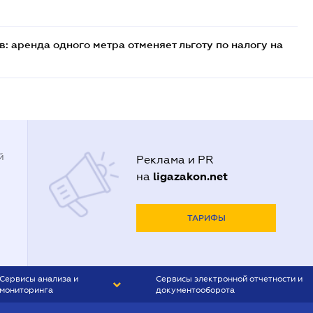
: аренда одного метра отменяет льготу по налогу на
й
Реклама и PR
ligazakon.net
на
ТАРИФЫ
Сервисы анализа и
Сервисы электронной отчетности и
мониторинга
документооборота
CONTR AGENT
Liga:REPORT