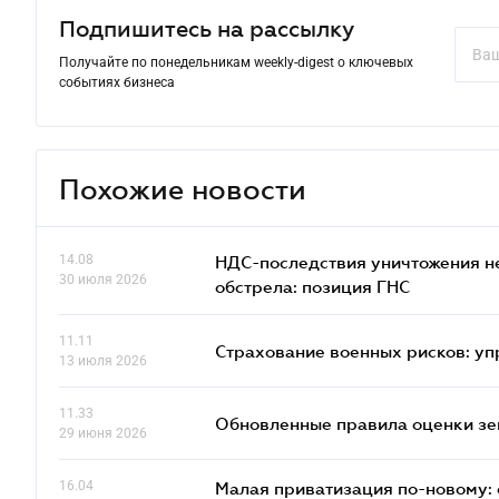
Подпишитесь на рассылку
Получайте по понедельникам weekly-digest о ключевых
событиях бизнеса
Похожие новости
14.08
НДС-последствия уничтожения н
30 июля 2026
обстрела: позиция ГНС
11.11
Страхование военных рисков: у
13 июля 2026
11.33
Обновленные правила оценки зем
29 июня 2026
16.04
Малая приватизация по-новому: 