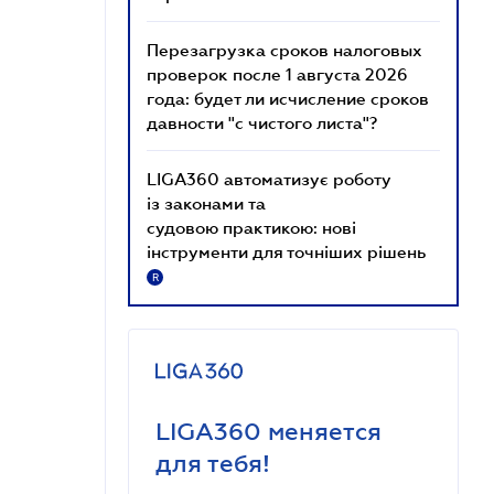
Перезагрузка сроков налоговых
проверок после 1 августа 2026
года: будет ли исчисление сроков
давности "с чистого листа"?
LIGA360 автоматизує роботу
із законами та
судовою практикою: нові
інструменти для точніших рішень
R
LIGA360 меняется
для тебя!