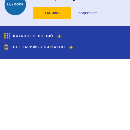
ТАРИФЫ
ПОДРОБНЕЕ
КАТАЛОГ РЕШЕНИЙ
ВСЕ ТАРИФЫ ЛІГА:ЗАКОН
Сотрудничество
Агенты
Дилеры
Политика
конфиденциальности
Условия использования
сайта
Реклама
Блог