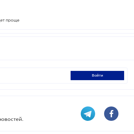
дет проще
войти
новостей.