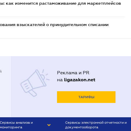
цы: как изменится растаможивание для маркетплейсов
бования взыскателей о принудительном списании
й
Реклама и PR
ligazakon.net
на
ТАРИФЫ
Сервисы анализа и
Сервисы электронной отчетности и
мониторинга
документооборота