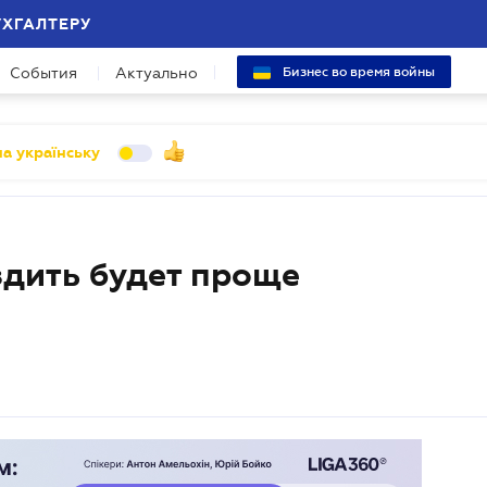
УХГАЛТЕРУ
События
Актуально
Бизнес во время войны
а українську
здить будет проще