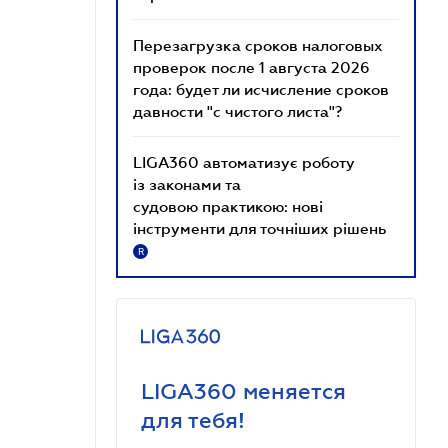
Перезагрузка сроков налоговых
проверок после 1 августа 2026
года: будет ли исчисление сроков
давности "с чистого листа"?
LIGA360 автоматизує роботу
із законами та
судовою практикою: нові
інструменти для точніших рішень
R
LIGA360 меняется
для тебя!