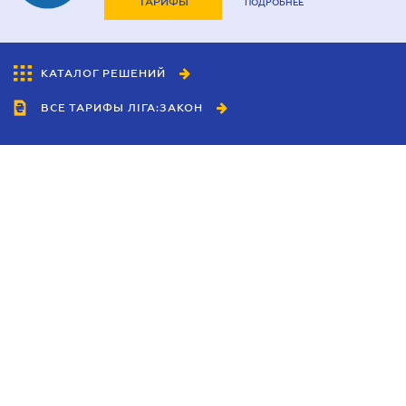
ТАРИФЫ
ПОДРОБНЕЕ
КАТАЛОГ РЕШЕНИЙ
ВСЕ ТАРИФЫ ЛІГА:ЗАКОН
Сотрудничество
Агенты
Дилеры
Политика
конфиденциальности
Условия использования
сайта
Реклама
Блог
Новости компании