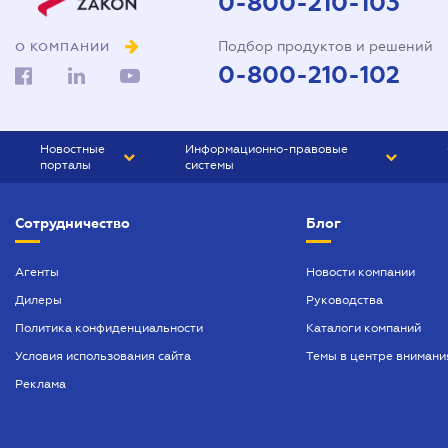
0-800-210-103
Подбор продуктов и решений
О КОМПАНИИ
0-800-210-102
Новостные
Информационно-правовые
порталы
системы
ЮРЛИГА
Право Украины
Сотрудничество
Блог
БИЗНЕС
ГРАНД
БУХГАЛТЕР.ua
ПРАЙМ
Агенты
Новости компании
Дилеры
Руководства
БУХГАЛТЕР ПРОФ
Политика конфиденциальности
Каталоги компаний
ЮРИСТ ПРОФ
Условия использования сайта
Темы в центре внимани
ЮРИСТ
Реклама
ПІДПРИЄМЕЦЬ