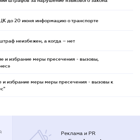
нии штрафов за нарушение языкового закона
ТЦК до 20 июня информацию о транспорте
штраф неизбежен, а когда – нет
е и избрание меры пресечения - вызовы,
нес»
е и избрание меры меры пресечения - вызовы к
ес"
й
Реклама и PR