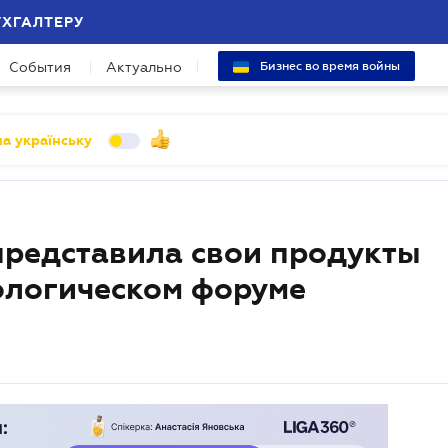
УХГАЛТЕРУ
События
Актуально
Бизнес во время войны
а українську
редставила свои продукты
ологическом форуме