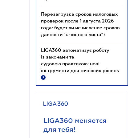
Перезагрузка сроков налоговых
проверок после 1 августа 2026
года: будет ли исчисление сроков
давности "с чистого листа"?
LIGA360 автоматизує роботу
із законами та
судовою практикою: нові
інструменти для точніших рішень
R
LIGA360 меняется
для тебя!