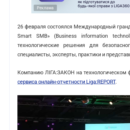
Реклама
26 февраля состоялся Международный гранд 
Smart SMB» (Business information techn
технологические решения для безопасно
специалисты, эксперты, практики и предста
Компанию ЛІГА:ЗАКОН на технологическом ф
сервиса онлайн-отчетности Liga:REPORT
.