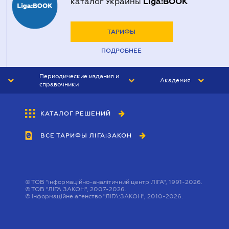
Liga:BOOK
каталог Украины
ТАРИФЫ
ПОДРОБНЕЕ
Периодические издания и
Академия
справочники
ЮРИСТ&ЗАКОН
АКАДЕМИЯ ЛІГА:ЗАКОН
КАТАЛОГ РЕШЕНИЙ
БУХГАЛТЕР&ЗАКОН
ВСЕ ТАРИФЫ ЛІГА:ЗАКОН
ВЕСТНИК МСФО
ИНТЕРБУХ
ЛИЧНЫЙ ЭКСПЕРТ
©
ТОВ "інформаційно-аналітичний центр ЛІГА", 1991-2026.
©
ТОВ "ЛІГА ЗАКОН", 2007-2026.
©
Інформаційне агенство "ЛІГА:ЗАКОН", 2010-2026.