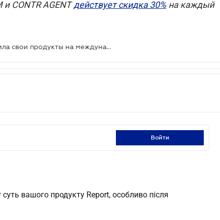
UM и CONTR AGENT
действует скидка 30%
на каждый
Платформа ЛІГА:ЗАКОН представила свои продукты на международном технологическом форуме
войти
 суть вашого продукту Report, особливо після