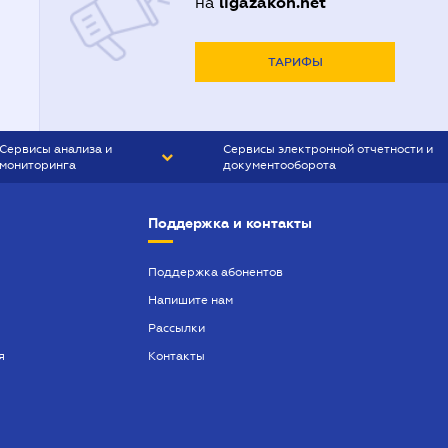
ligazakon.net
на
ТАРИФЫ
Сервисы анализа и
Сервисы электронной отчетности и
мониторинга
документооборота
CONTR AGENT
Liga:REPORT
Поддержка и контакты
SMS-МАЯК
VERDICTUM
Поддержка абонентов
Напишите нам
SEMANTRUM
Рассылки
SMS-МАЯК ИПОТЕКА
я
Контакты