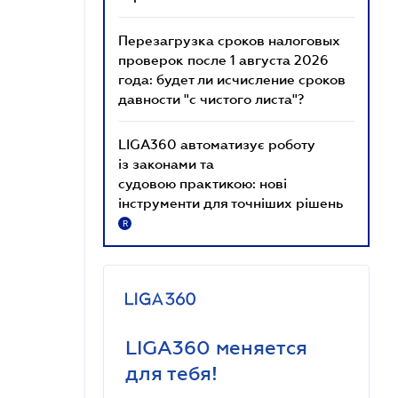
Перезагрузка сроков налоговых
проверок после 1 августа 2026
года: будет ли исчисление сроков
давности "с чистого листа"?
LIGA360 автоматизує роботу
із законами та
судовою практикою: нові
інструменти для точніших рішень
R
LIGA360 меняется
для тебя!