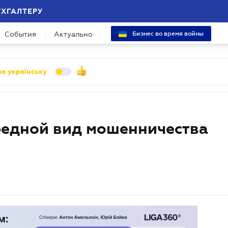
УХГАЛТЕРУ
События
Актуально
Бизнес во время войны
а українську
редной вид мошенничества