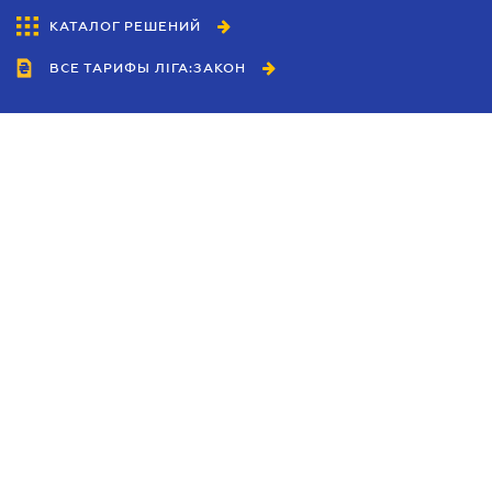
КАТАЛОГ РЕШЕНИЙ
ВСЕ ТАРИФЫ ЛІГА:ЗАКОН
Сотрудничество
Агенты
Дилеры
Политика
конфиденциальности
Условия использования
сайта
Реклама
Блог
Новости компании
Руководства
Каталоги компаний