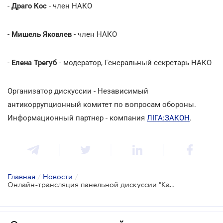
-
Драго Кос
- член НАКО
-
Мишель Яковлев
- член НАКО
-
Елена Трегуб
- модератор, Генеральный секретарь НАКО
Организатор дискуссии - Независимый
антикоррупционный комитет по вопросам обороны.
Информационный партнер - компания
ЛІГА:ЗАКОН
.
Главная
/
Новости
/
Онлайн-трансляция панельной дискуссии "Как кандидаты в Президенты планируют решать наиболее актуальные коррупционные вызовы в оборонном секторе?"