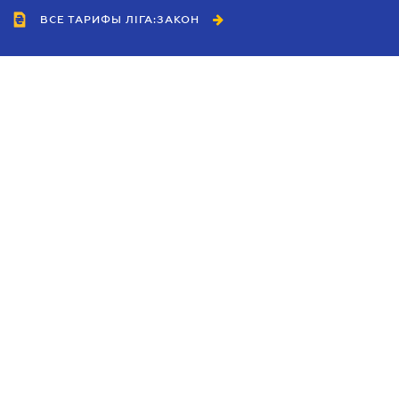
ВСЕ ТАРИФЫ ЛІГА:ЗАКОН
Сотрудничество
Агенты
Дилеры
Политика
конфиденциальности
Условия использования
сайта
Реклама
Блог
Новости компании
Руководства
Каталоги компаний
Темы в центре внимания