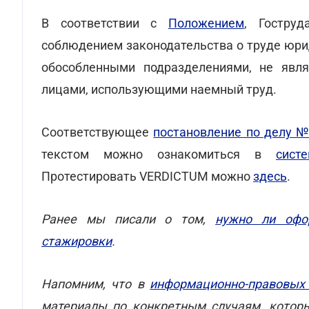
В соответствии с
Положением
, Гоструд
соблюдением законодательства о труде юри
обособленными подразделениями, не явл
лицами, использующими наемный труд.
Соответствующее
постановление по делу №
текстом можно ознакомиться в
сист
Протестировать VERDICTUM можно
здесь
.
Ранее мы писали о том,
нужно ли офо
стажировки
.
Напомним, что в
информационно-правовых
материалы по конкретным случаям, которы