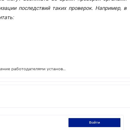
изации последствий таких проверок. Например, в
итать:
Гоструда может проверять соблюдение работодателями установленных коллективными договорами гарантий
войти