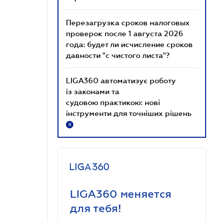
Перезагрузка сроков налоговых
проверок после 1 августа 2026
года: будет ли исчисление сроков
давности "с чистого листа"?
LIGA360 автоматизує роботу
із законами та
судовою практикою: нові
інструменти для точніших рішень
R
LIGA360 меняется
для тебя!