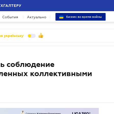
УХГАЛТЕРУ
События
Актуально
Бизнес во время войны
а українську
ть соблюдение
вленных коллективными