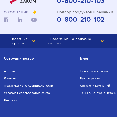
0-800-210-103
Подбор продуктов и решений
О КОМПАНИИ
0-800-210-102
Новостные
Информационно-правовые
порталы
системы
ЮРЛИГА
Право Украины
Сотрудничество
Блог
БИЗНЕС
ГРАНД
БУХГАЛТЕР.ua
ПРАЙМ
Агенты
Новости компании
Дилеры
Руководства
БУХГАЛТЕР ПРОФ
Политика конфиденциальности
Каталоги компаний
ЮРИСТ ПРОФ
Условия использования сайта
Темы в центре внимани
ЮРИСТ
Реклама
ПІДПРИЄМЕЦЬ