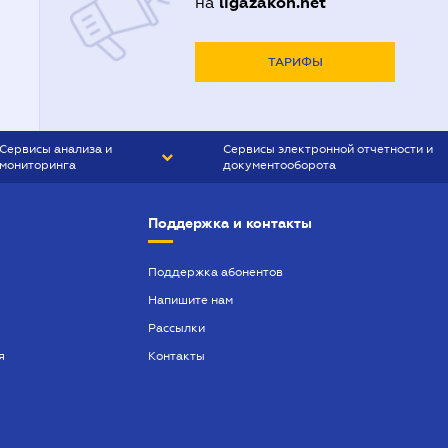
ligazakon.net
на
ТАРИФЫ
Сервисы анализа и
Сервисы электронной отчетности и
мониторинга
документооборота
CONTR AGENT
Liga:REPORT
Поддержка и контакты
SMS-МАЯК
VERDICTUM
Поддержка абонентов
Напишите нам
SEMANTRUM
Рассылки
SMS-МАЯК ИПОТЕКА
я
Контакты