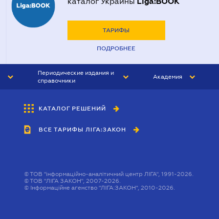
Liga:BOOK
каталог Украины
ТАРИФЫ
ПОДРОБНЕЕ
Периодические издания и
Академия
справочники
ЮРИСТ&ЗАКОН
АКАДЕМИЯ ЛІГА:ЗАКОН
КАТАЛОГ РЕШЕНИЙ
БУХГАЛТЕР&ЗАКОН
ВСЕ ТАРИФЫ ЛІГА:ЗАКОН
ВЕСТНИК МСФО
ИНТЕРБУХ
ЛИЧНЫЙ ЭКСПЕРТ
©
ТОВ "інформаційно-аналітичний центр ЛІГА", 1991-2026.
©
ТОВ "ЛІГА ЗАКОН", 2007-2026.
©
Інформаційне агенство "ЛІГА:ЗАКОН", 2010-2026.