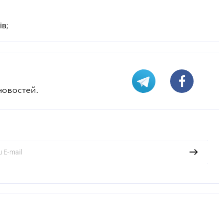
ів;
новостей.