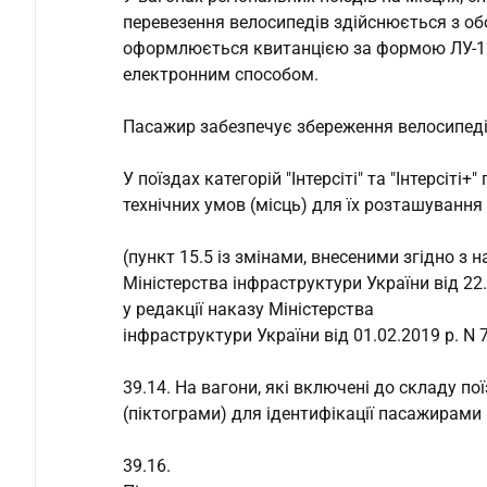
перевезення велосипедів здійснюється з об
оформлюється квитанцією за формою ЛУ-1
електронним способом.
Пасажир забезпечує збереження велосипедів
У поїздах категорій "Інтерсіті" та "Інтерсіт
технічних умов (місць) для їх розташування 
(пункт 15.5 із змінами, внесеними згідно з 
Міністерства інфраструктури України від 22.
у редакції наказу Міністерства
інфраструктури України від 01.02.2019 р. N 
39.14. На вагони, які включені до складу п
(піктограми) для ідентифікації пасажирами к
39.16.