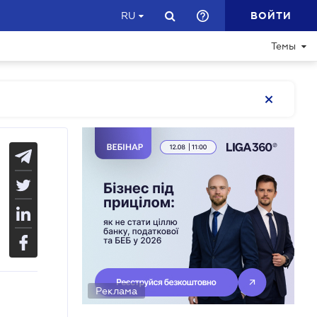
ВОЙТИ
RU
Темы
Реклама