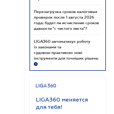
Перезагрузка сроков налоговых
проверок после 1 августа 2026
года: будет ли исчисление сроков
давности "с чистого листа"?
LIGA360 автоматизує роботу
із законами та
судовою практикою: нові
інструменти для точніших рішень
R
LIGA360 меняется
для тебя!