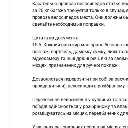
Касательно провоза велосипедов статья вво
за 20 кг багажа требуется только в случае,
провоза велосипедов места. Они должны б
сделайте необходимые поправки.
Цитата из документа:
15.5. Кожний пасажир має право безоплатно
поклажі портфель, дамську сумку, лижі та п
відеокамеру та інші дрібні речі, які за сво
місцях, призначених для ручної поклажі.
Дозволяється перевозити при собі за рахун
проїзді дитини), велосипеди в розібраному 
Перевезення велосипедів у купейних та пла
поїздів здійснюється у розібраному та впа
розміщуватись на місцях, передбачених для
У вагонах регіональних поїздів на місцях, 