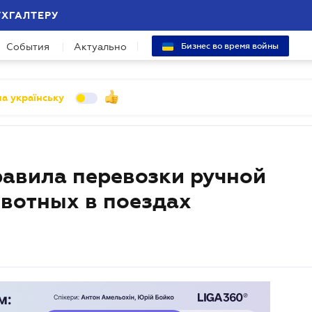
УХГАЛТЕРУ
События
Актуально
Бизнес во время войны
а українську
равила перевозки ручной
ивотных в поездах