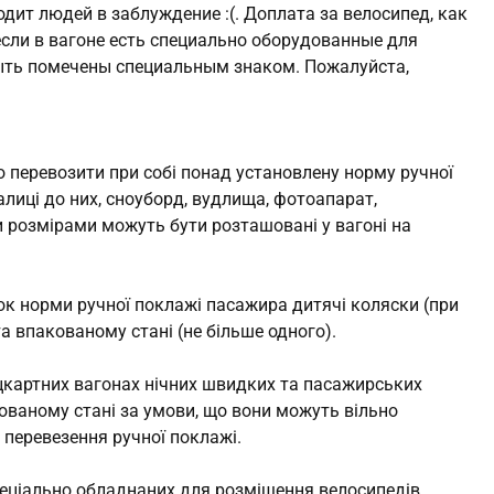
дит людей в заблуждение :(. Доплата за велосипед, как
 если в вагоне есть специально оборудованные для
ыть помечены специальным знаком. Пожалуйста,
 перевозити при собі понад установлену норму ручної
алиці до них, сноуборд, вудлища, фотоапарат,
їми розмірами можуть бути розташовані у вагоні на
ок норми ручної поклажі пасажира дитячі коляски (при
та впакованому стані (не більше одного).
цкартних вагонах нічних швидких та пасажирських
кованому стані за умови, що вони можуть вільно
 перевезення ручної поклажі.
спеціально обладнаних для розміщення велосипедів,