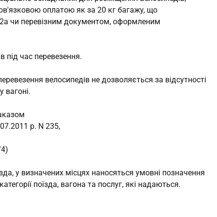
ов'язковою оплатою як за 20 кг багажу, що
2а чи перевізним документом, оформленим
 під час перевезення.
і+" перевезення велосипедів не дозволяється за відсутності
у вагоні.
наказом
07.2011 р. N 235,
74)
оїзда, у визначених місцях наносяться умовні позначення
атегорії поїзда, вагона та послуг, які надаються.