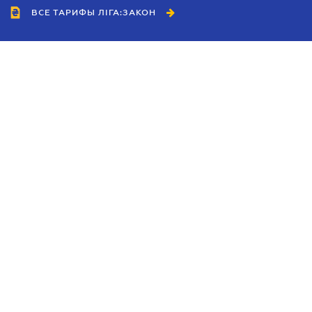
ВСЕ ТАРИФЫ ЛІГА:ЗАКОН
Сотрудничество
Агенты
Дилеры
Политика
конфиденциальности
Условия использования
сайта
Реклама
Блог
Новости компании
Руководства
Каталоги компаний
Темы в центре внимания