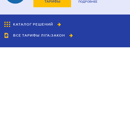
ТАРИФЫ
ПОДРОБНЕЕ
КАТАЛОГ РЕШЕНИЙ
ВСЕ ТАРИФЫ ЛІГА:ЗАКОН
Сотрудничество
Агенты
Дилеры
Политика
конфиденциальности
Условия использования
сайта
Реклама
Блог
Новости компании