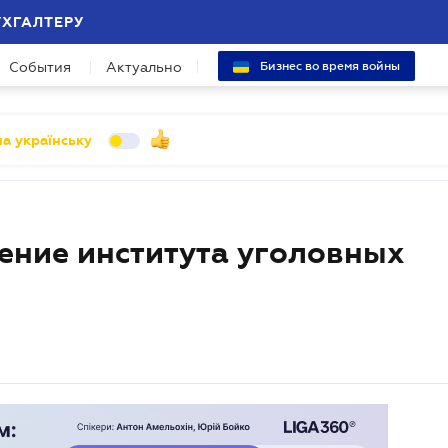
УХГАЛТЕРУ
События
Актуально
Бизнес во время войны
а українську
ение института уголовных