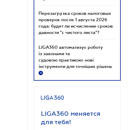
Перезагрузка сроков налоговых
проверок после 1 августа 2026
года: будет ли исчисление сроков
давности "с чистого листа"?
LIGA360 автоматизує роботу
із законами та
судовою практикою: нові
інструменти для точніших рішень
R
LIGA360 меняется
для тебя!