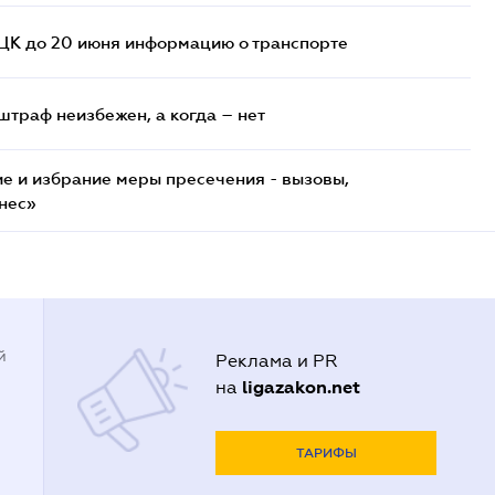
ТЦК до 20 июня информацию о транспорте
штраф неизбежен, а когда – нет
е и избрание меры пресечения - вызовы,
нес»
й
Реклама и PR
ligazakon.net
на
ТАРИФЫ