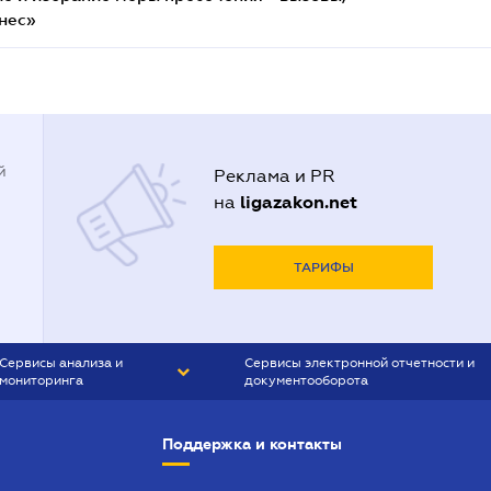
нес»
й
Реклама и PR
ligazakon.net
на
ТАРИФЫ
Сервисы анализа и
Сервисы электронной отчетности и
мониторинга
документооборота
CONTR AGENT
Liga:REPORT
Поддержка и контакты
SMS-МАЯК
VERDICTUM