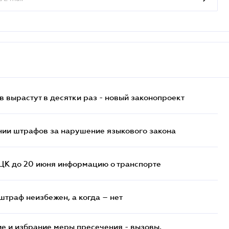
 вырастут в десятки раз - новый законопроект
нии штрафов за нарушение языкового закона
ТЦК до 20 июня информацию о транспорте
штраф неизбежен, а когда – нет
е и избрание меры пресечения - вызовы,