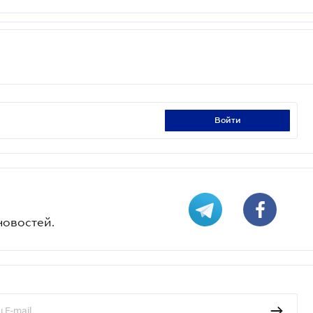
войти
новостей.