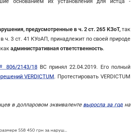
ившие основанием их установления для истца -
рушения, предусмотренные в ч. 2 ст. 265 КЗоТ,
так
в ч. 3 ст. 41 КУоАП, принадлежит по своей природе
 как
административная ответственность
.
№ 806/2143/18
ВС принял 22.04.2019. Его полный
х решений VERDICTUM
. Протестировать VERDICTUM
инцев в долларовом эквиваленте
выросла за год
на
Верховный Суд отменил штраф в размере 558 450 грн за нарушение трудового законодательства