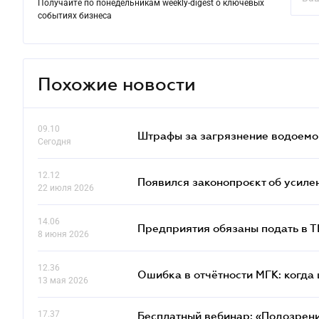
Получайте по понедельникам weekly-digest о ключевых
событиях бизнеса
Похожие новости
09.10
Штрафы за загрязнение водоемов
Сегодня
12.12
Появился законопроєкт об усиле
22 июля 2026
14.06
Предприятия обязаны подать в 
8 июня 2026
12.36
Ошибка в отчётности МГК: когда 
13 мая 2026
17.37
Бесплатный вебинар: «Подозрени