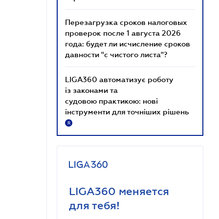
Перезагрузка сроков налоговых
проверок после 1 августа 2026
года: будет ли исчисление сроков
давности "с чистого листа"?
LIGA360 автоматизує роботу
із законами та
судовою практикою: нові
інструменти для точніших рішень
R
LIGA360 меняется
для тебя!