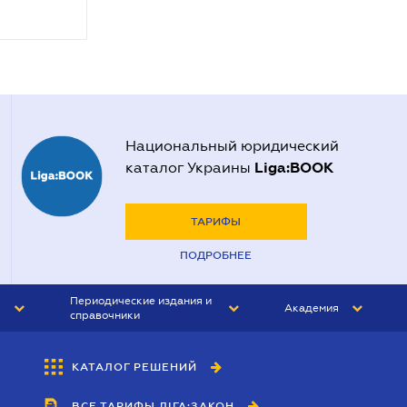
Национальный юридический
Liga:BOOK
каталог Украины
ТАРИФЫ
ПОДРОБНЕЕ
Периодические издания и
Академия
справочники
ЮРИСТ&ЗАКОН
АКАДЕМИЯ ЛІГА:ЗАКОН
КАТАЛОГ РЕШЕНИЙ
БУХГАЛТЕР&ЗАКОН
ВСЕ ТАРИФЫ ЛІГА:ЗАКОН
ВЕСТНИК МСФО