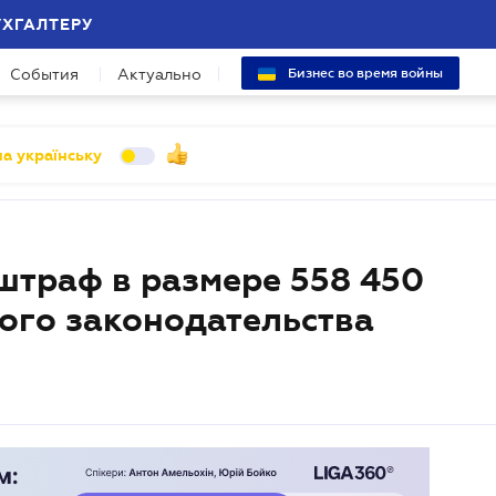
УХГАЛТЕРУ
События
Актуально
Бизнес во время войны
а українську
штраф в размере 558 450
вого законодательства