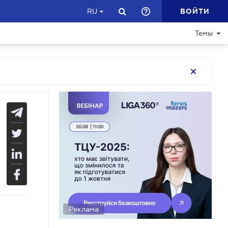
ВОЙТИ
RU
Темы
Реклама