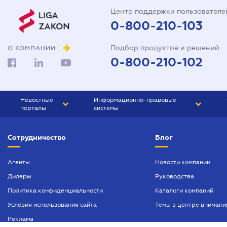
Центр поддержки пользователе
0-800-210-103
Подбор продуктов и решений
О КОМПАНИИ
0-800-210-102
Новостные
Информационно-правовые
порталы
системы
ЮРЛИГА
Право Украины
Сотрудничество
Блог
БИЗНЕС
ГРАНД
БУХГАЛТЕР.ua
ПРАЙМ
Агенты
Новости компании
Дилеры
Руководства
БУХГАЛТЕР ПРОФ
Политика конфиденциальности
Каталоги компаний
ЮРИСТ ПРОФ
Условия использования сайта
Темы в центре внимани
ЮРИСТ
Реклама