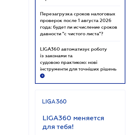
Перезагрузка сроков налоговых
проверок после 1 августа 2026
года: будет ли исчисление сроков
давности "с чистого листа"?
LIGA360 автоматизує роботу
із законами та
судовою практикою: нові
інструменти для точніших рішень
R
LIGA360 меняется
для тебя!