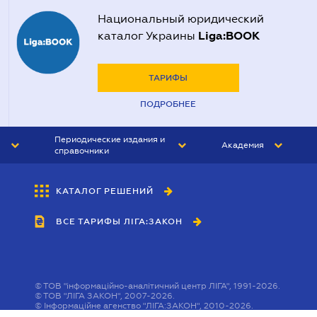
Национальный юридический
Liga:BOOK
каталог Украины
ТАРИФЫ
ПОДРОБНЕЕ
Периодические издания и
Академия
справочники
ЮРИСТ&ЗАКОН
АКАДЕМИЯ ЛІГА:ЗАКОН
КАТАЛОГ РЕШЕНИЙ
БУХГАЛТЕР&ЗАКОН
ВСЕ ТАРИФЫ ЛІГА:ЗАКОН
ВЕСТНИК МСФО
ИНТЕРБУХ
ЛИЧНЫЙ ЭКСПЕРТ
©
ТОВ "інформаційно-аналітичний центр ЛІГА", 1991-2026.
©
ТОВ "ЛІГА ЗАКОН", 2007-2026.
©
Інформаційне агенство "ЛІГА:ЗАКОН", 2010-2026.