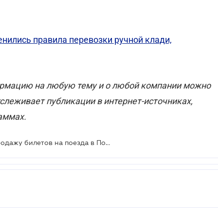
енились правила перевозки ручной клади,
рмацию на любую тему и о любой компании можно
тслеживает публикации в интернет-источниках,
аммах.
Укрзализныця открыла онлайн-продажу билетов на поезда в Польшу