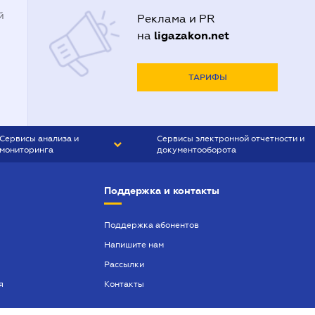
й
Реклама и PR
ligazakon.net
на
ТАРИФЫ
Сервисы анализа и
Сервисы электронной отчетности и
мониторинга
документооборота
CONTR AGENT
Liga:REPORT
Поддержка и контакты
SMS-МАЯК
VERDICTUM
Поддержка абонентов
Напишите нам
SEMANTRUM
Рассылки
SMS-МАЯК ИПОТЕКА
я
Контакты