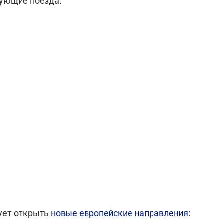
дующие поезда:
ует открыть
новые европейские направления: