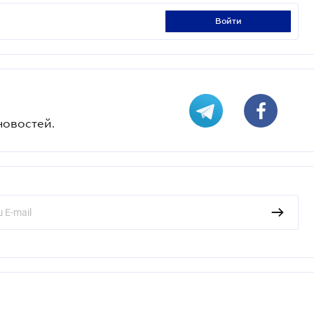
войти
новостей.