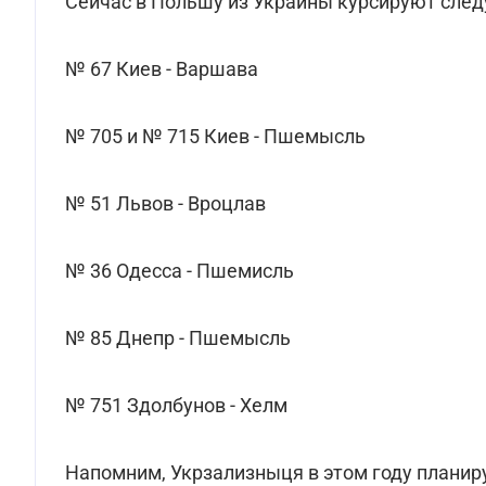
Сейчас в Польшу из Украины курсируют сле
№ 67 Киев - Варшава
№ 705 и № 715 Киев - Пшемысль
№ 51 Львов - Вроцлав
№ 36 Одесса - Пшемисль
№ 85 Днепр - Пшемысль
№ 751 Здолбунов - Хелм
Напомним, Укрзализныця в этом году планир