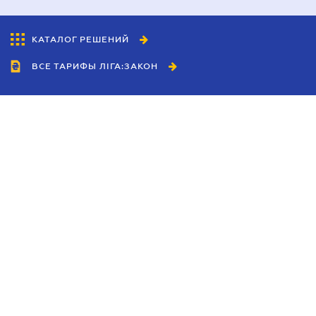
КАТАЛОГ РЕШЕНИЙ
ВСЕ ТАРИФЫ ЛІГА:ЗАКОН
Сотрудничество
Агенты
Дилеры
Политика
конфиденциальности
Условия использования
сайта
Реклама
Блог
Новости компании
Руководства