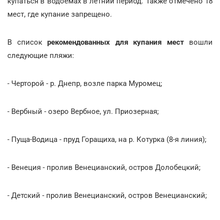
купаться в водоемах в летний период. Также отмечено 18
мест, где купание запрещено.
В список
рекомендованных для купания мест
вошли
следующие пляжи:
- Черторой - р. Днепр, возле парка Муромец;
- Вербный - озеро Вербное, ул. Приозерная;
- Пуща-Водица - пруд Горащиха, на р. Котурка (8-я линия);
- Венеция - пролив Венецианский, остров Долобецкий;
- Детский - пролив Венецианский, остров Венецианский;