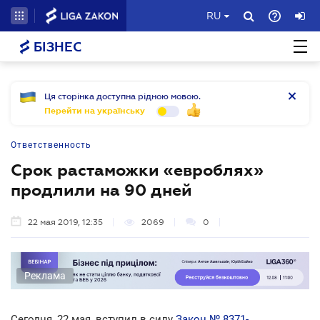
RU
БІЗНЕС
Ця сторінка доступна рідною мовою.
Перейти на українську
Ответственность
Срок растаможки «евроблях»
продлили на 90 дней
22 мая 2019, 12:35
2069
0
Реклама
Сегодня, 22 мая, вступил в силу
Закон № 8371-