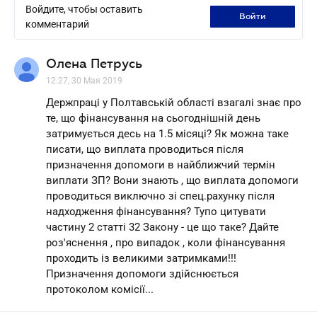
Войдите, чтобы оставить
войти
комментарий
Олена Петрусь
12.27, 30 Мая 2019
Держпраці у Полтавській області взагалі знає про
те, що фінансування на сьогоднішній день
затримується десь на 1.5 місяці? Як можна таке
писати, що виплата проводиться після
призначення допомоги в найближчий термін
виплати ЗП? Вони знають , що виплата допомоги
проводиться виключно зі спец.рахунку після
надходження фінансування? Тупо цитувати
частину 2 статті 32 Закону - це що таке? Дайте
роз'яснення , про випадок , коли фінансування
проходить із великими затримками!!!
Призначення допомоги здійснюється
протоколом комісії...