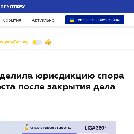
УХГАЛТЕРУ
События
Актуально
Бизнес во время войны
а українську
еделила юрисдикцию спора
еста после закрытия дела