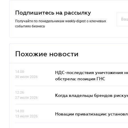
Подпишитесь на рассылку
Получайте по понедельникам weekly-digest о ключевых
событиях бизнеса
Похожие новости
14.08
НДС-последствия уничтожения н
30 июля 2026
обстрела: позиция ГНС
12.26
Когда владельцы брендов риску
27 июля 2026
14.00
Новации приватизации: установл
13 июля 2026