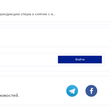
Большая Палата ВС определила юрисдикцию спора о снятии с имущества ареста после закрытия дела
войти
новостей.