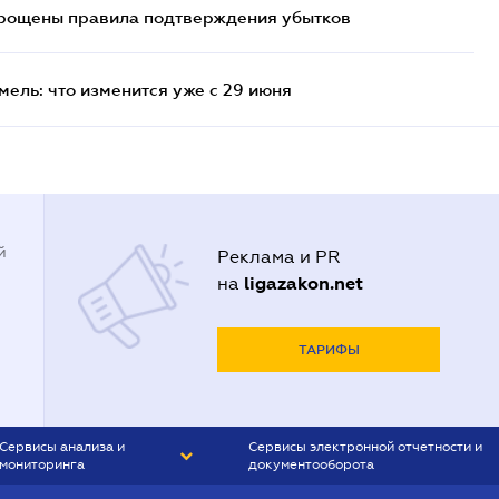
прощены правила подтверждения убытков
ель: что изменится уже с 29 июня
й
Реклама и PR
ligazakon.net
на
ТАРИФЫ
Сервисы анализа и
Сервисы электронной отчетности и
мониторинга
документооборота
CONTR AGENT
Liga:REPORT