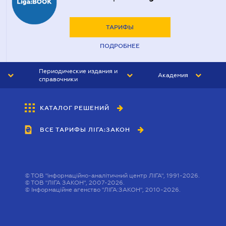
ТАРИФЫ
ПОДРОБНЕЕ
Периодические издания и
Академия
справочники
ЮРИСТ&ЗАКОН
АКАДЕМИЯ ЛІГА:ЗАКОН
КАТАЛОГ РЕШЕНИЙ
БУХГАЛТЕР&ЗАКОН
ВСЕ ТАРИФЫ ЛІГА:ЗАКОН
ВЕСТНИК МСФО
ИНТЕРБУХ
ЛИЧНЫЙ ЭКСПЕРТ
©
ТОВ "інформаційно-аналітичний центр ЛІГА", 1991-2026.
©
ТОВ "ЛІГА ЗАКОН", 2007-2026.
©
Інформаційне агенство "ЛІГА:ЗАКОН", 2010-2026.