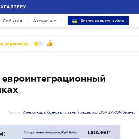
УХГАЛТЕРУ
События
Актуально
Бизнес во время войны
а українську
а евроинтеграционный
пках
Автор:
Александра Кознова, главный редактор LIGA ZAKON Бизнес