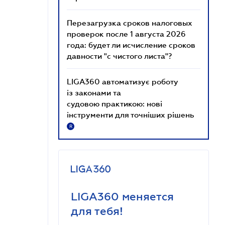
Перезагрузка сроков налоговых
проверок после 1 августа 2026
года: будет ли исчисление сроков
давности "с чистого листа"?
LIGA360 автоматизує роботу
із законами та
судовою практикою: нові
інструменти для точніших рішень
R
LIGA360 меняется
для тебя!