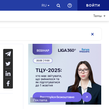
ВОЙТИ
RU
Темы
Реклама