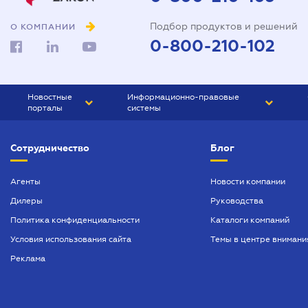
Подбор продуктов и решений
О КОМПАНИИ
0-800-210-102
Новостные
Информационно-правовые
порталы
системы
ЮРЛИГА
Право Украины
Сотрудничество
Блог
БИЗНЕС
ГРАНД
БУХГАЛТЕР.ua
ПРАЙМ
Агенты
Новости компании
Дилеры
Руководства
БУХГАЛТЕР ПРОФ
Политика конфиденциальности
Каталоги компаний
ЮРИСТ ПРОФ
Условия использования сайта
Темы в центре внимани
ЮРИСТ
Реклама
ПІДПРИЄМЕЦЬ