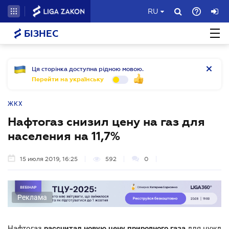
RU
БІЗНЕС
Ця сторінка доступна рідною мовою.
Перейти на українську
ЖКХ
Нафтогаз снизил цену на газ для
населения на 11,7%
15 июля 2019, 16:25
592
0
Реклама
Нафтогаз
рассчитал новую цену природного газа
для нужд