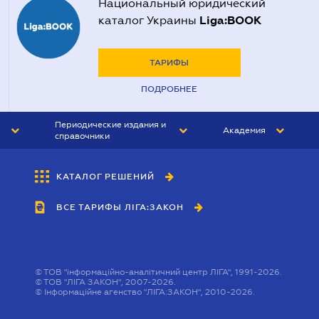
Национальный юридический
Liga:BOOK
каталог Украины
ТАРИФЫ
ПОДРОБНЕЕ
Периодические издания и
Академия
справочники
ЮРИСТ&ЗАКОН
АКАДЕМИЯ ЛІГА:ЗАКОН
КАТАЛОГ РЕШЕНИЙ
БУХГАЛТЕР&ЗАКОН
ВСЕ ТАРИФЫ ЛІГА:ЗАКОН
ВЕСТНИК МСФО
ИНТЕРБУХ
ЛИЧНЫЙ ЭКСПЕРТ
©
ТОВ "інформаційно-аналітичний центр ЛІГА", 1991-2026.
©
ТОВ "ЛІГА ЗАКОН", 2007-2026.
©
Інформаційне агенство "ЛІГА:ЗАКОН", 2010-2026.