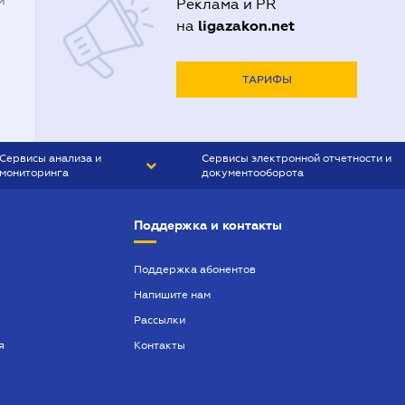
й
Реклама и PR
ligazakon.net
на
ТАРИФЫ
Сервисы анализа и
Сервисы электронной отчетности и
мониторинга
документооборота
CONTR AGENT
Liga:REPORT
Поддержка и контакты
SMS-МАЯК
VERDICTUM
Поддержка абонентов
Напишите нам
SEMANTRUM
Рассылки
SMS-МАЯК ИПОТЕКА
я
Контакты