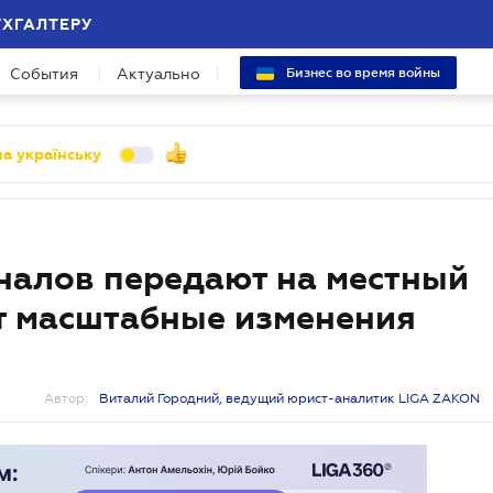
УХГАЛТЕРУ
События
Актуально
Бизнес во время войны
а українську
налов передают на местный
т масштабные изменения
Автор:
Виталий Городний, ведущий юрист-аналитик LIGA ZAKON