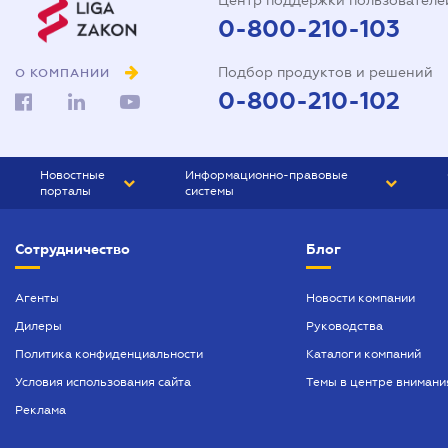
Центр поддержки пользователе
0-800-210-103
Подбор продуктов и решений
О КОМПАНИИ
0-800-210-102
Новостные
Информационно-правовые
порталы
системы
ЮРЛИГА
Право Украины
Сотрудничество
Блог
БИЗНЕС
ГРАНД
БУХГАЛТЕР.ua
ПРАЙМ
Агенты
Новости компании
Дилеры
Руководства
БУХГАЛТЕР ПРОФ
Политика конфиденциальности
Каталоги компаний
ЮРИСТ ПРОФ
Условия использования сайта
Темы в центре внимани
ЮРИСТ
Реклама
ПІДПРИЄМЕЦЬ