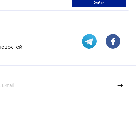
войти
новостей.