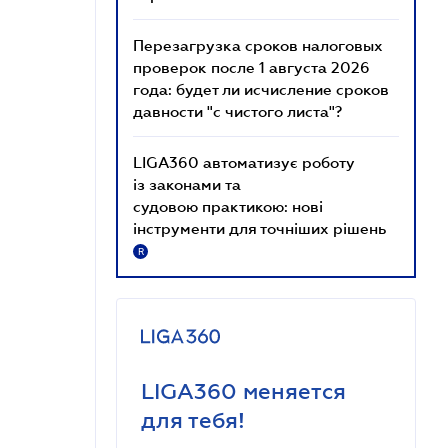
Перезагрузка сроков налоговых
проверок после 1 августа 2026
года: будет ли исчисление сроков
давности "с чистого листа"?
LIGA360 автоматизує роботу
із законами та
судовою практикою: нові
інструменти для точніших рішень
R
LIGA360 меняется
для тебя!