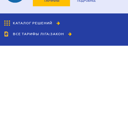
ТАРИФЫ
ПОДРОБНЕЕ
КАТАЛОГ РЕШЕНИЙ
ВСЕ ТАРИФЫ ЛІГА:ЗАКОН
Сотрудничество
Агенты
Дилеры
Политика
конфиденциальности
Условия использования
сайта
Реклама
Блог
Новости компании