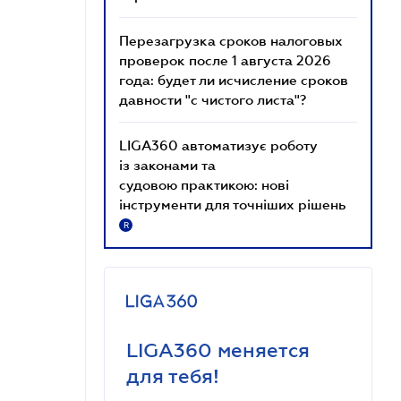
Перезагрузка сроков налоговых
проверок после 1 августа 2026
года: будет ли исчисление сроков
давности "с чистого листа"?
LIGA360 автоматизує роботу
із законами та
судовою практикою: нові
інструменти для точніших рішень
R
LIGA360 меняется
для тебя!