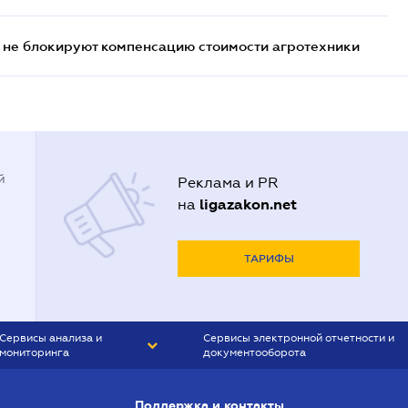
 не блокируют компенсацию стоимости агротехники
й
Реклама и PR
ligazakon.net
на
ТАРИФЫ
Сервисы анализа и
Сервисы электронной отчетности и
мониторинга
документооборота
CONTR AGENT
Liga:REPORT
Поддержка и контакты