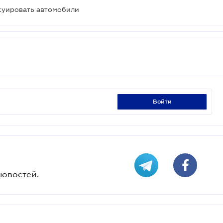
куировать автомобили
войти
новостей.