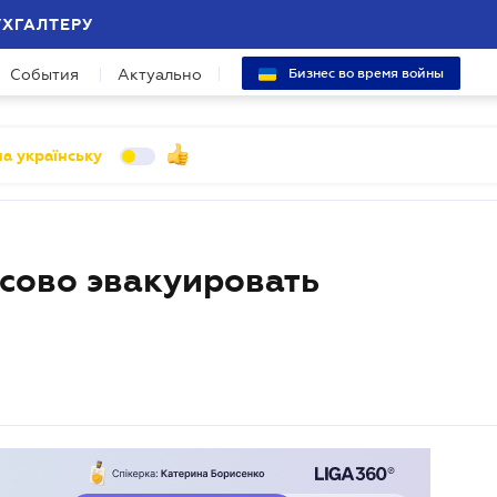
УХГАЛТЕРУ
События
Актуально
Бизнес во время войны
а українську
сово эвакуировать