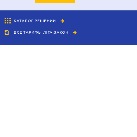
КАТАЛОГ РЕШЕНИЙ
ВСЕ ТАРИФЫ ЛІГА:ЗАКОН
Сотрудничество
Агенты
Дилеры
Политика
конфиденциальности
Условия использования
сайта
Реклама
Блог
Новости компании