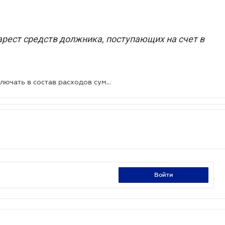
рест средств должника, поступающих на счет в
ФЛП-общесистемщик не может включать в состав расходов суммы погашения кредита
войти