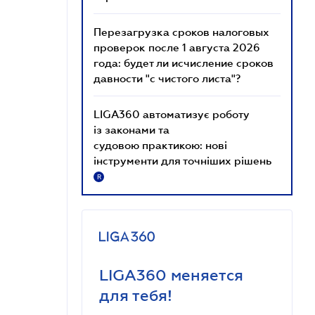
Перезагрузка сроков налоговых
проверок после 1 августа 2026
года: будет ли исчисление сроков
давности "с чистого листа"?
LIGA360 автоматизує роботу
із законами та
судовою практикою: нові
інструменти для точніших рішень
R
LIGA360 меняется
для тебя!