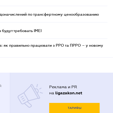
т доначислений по трансфертному ценообразованию
н будут требовать IMEI
в: як правильно працювати з РРО та ПРРО – у новому
й
Реклама и PR
ligazakon.net
на
ТАРИФЫ