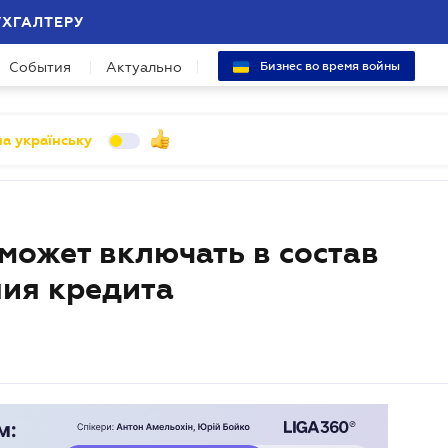
УХГАЛТЕРУ
События
Актуально
Бизнес во время войны
а українську
ожет включать в состав
ия кредита