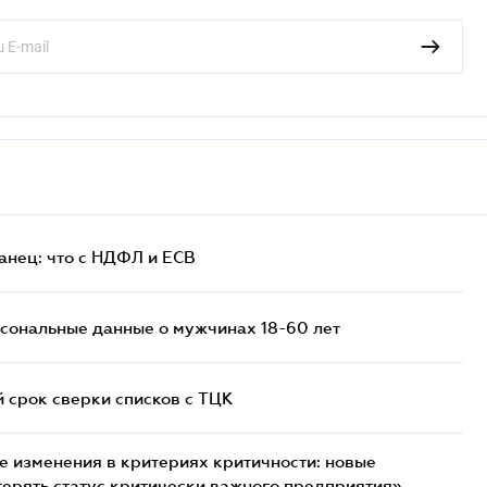
анец: что с НДФЛ и ЕСВ
сональные данные о мужчинах 18-60 лет
й срок сверки списков c ТЦК
 изменения в критериях критичности: новые
терять статус критически важного предприятия»