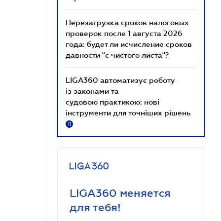
Перезагрузка сроков налоговых
проверок после 1 августа 2026
года: будет ли исчисление сроков
давности "с чистого листа"?
LIGA360 автоматизує роботу
із законами та
судовою практикою: нові
інструменти для точніших рішень
R
LIGA360 меняется
для тебя!