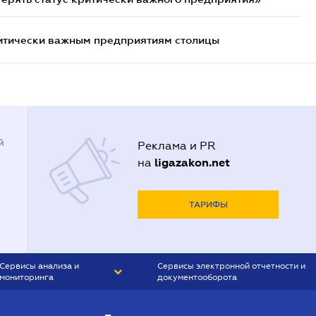
итически важным предприятиям столицы
й
Реклама и PR
ligazakon.net
на
ТАРИФЫ
Сервисы анализа и
Сервисы электронной отчетности и
мониторинга
документооборота
CONTR AGENT
Liga:REPORT