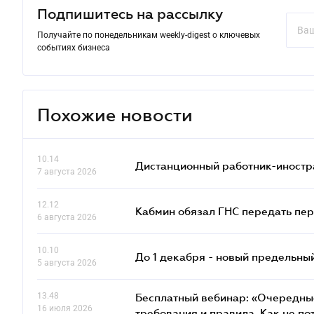
Подпишитесь на рассылку
Получайте по понедельникам weekly-digest о ключевых
событиях бизнеса
Похожие новости
10.14
Дистанционный работник-иностр
7 августа 2026
12.12
Кабмин обязал ГНС передать пер
6 августа 2026
10.10
До 1 декабря - новый предельны
5 августа 2026
13.48
Бесплатный вебинар: «Очередные
16 июля 2026
требования и правила. Как не по