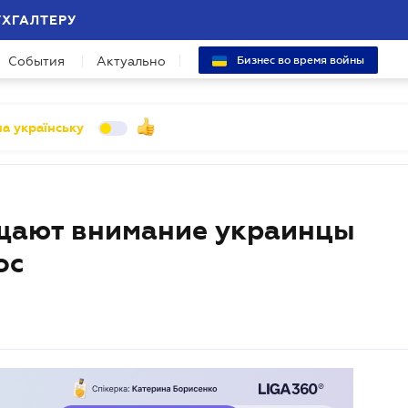
УХГАЛТЕРУ
События
Актуально
Бизнес во время войны
а українську
ащают внимание украинцы
ос