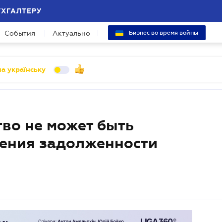
УХГАЛТЕРУ
События
Актуально
Бизнес во время войны
а українську
тво не может быть
шения задолженности