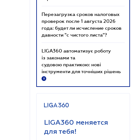
Перезагрузка сроков налоговых
проверок после 1 августа 2026
года: будет ли исчисление сроков
давности "с чистого листа"?
LIGA360 автоматизує роботу
із законами та
судовою практикою: нові
інструменти для точніших рішень
R
LIGA360 меняется
для тебя!