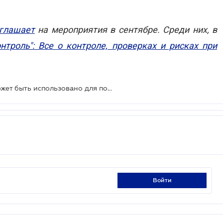
глашает
на мероприятия в сентябре. Среди них, в
нтроль": Все о контроле, проверках и рисках при
ВС решил, какое имущество не может быть использовано для погашения задолженности банкрота-ФЛП
войти