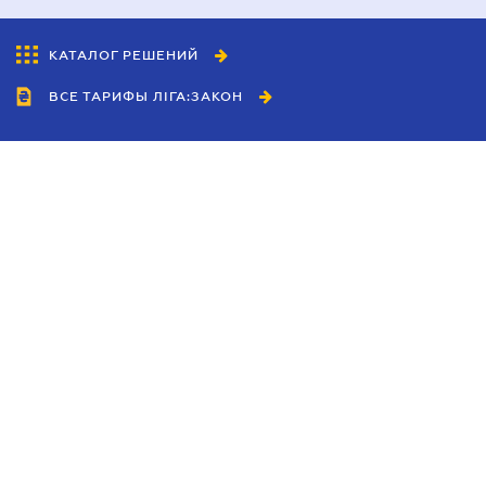
КАТАЛОГ РЕШЕНИЙ
ВСЕ ТАРИФЫ ЛІГА:ЗАКОН
Сотрудничество
Агенты
Дилеры
Политика
конфиденциальности
Условия использования
сайта
Реклама
Блог
Новости компании
Руководства