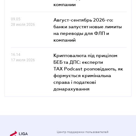
компании
09.05
Август-сентябрь 2026-го:
28 июля 2026
банки запустят новые лимиты
на переводы для ФЛП и
компаний
16.14
Криптовалюта під прицілом
17 июля 2026
БЕБ та ДПС: експерти
TAX Podcast розповідають, як
формується кримінальна
справа і податкові
донарахування
Центр поддержки пользователей