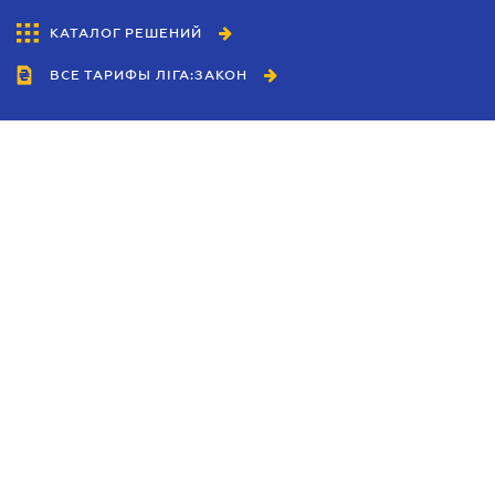
КАТАЛОГ РЕШЕНИЙ
ВСЕ ТАРИФЫ ЛІГА:ЗАКОН
Сотрудничество
Агенты
Дилеры
Политика
конфиденциальности
Условия использования
сайта
Реклама
Блог
Новости компании
Руководства
Каталоги компаний