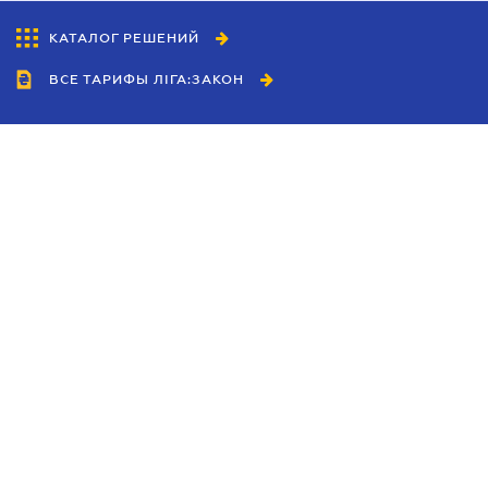
КАТАЛОГ РЕШЕНИЙ
ВСЕ ТАРИФЫ ЛІГА:ЗАКОН
Сотрудничество
Агенты
Дилеры
Политика
конфиденциальности
Условия использования
сайта
Реклама
Блог
Новости компании
Руководства