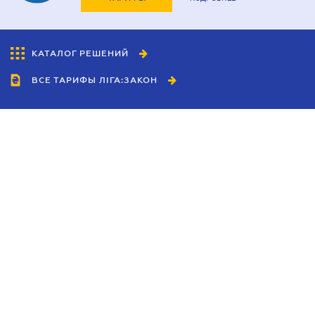
КАТАЛОГ РЕШЕНИЙ
ВСЕ ТАРИФЫ ЛІГА:ЗАКОН
Сотрудничество
Агенты
Дилеры
Политика
конфиденциальности
Условия использования
сайта
Реклама
Блог
Новости компании