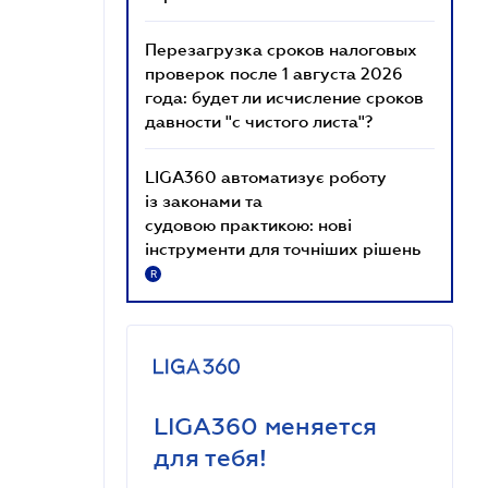
Перезагрузка сроков налоговых
проверок после 1 августа 2026
года: будет ли исчисление сроков
давности "с чистого листа"?
LIGA360 автоматизує роботу
із законами та
судовою практикою: нові
інструменти для точніших рішень
R
LIGA360 меняется
для тебя!