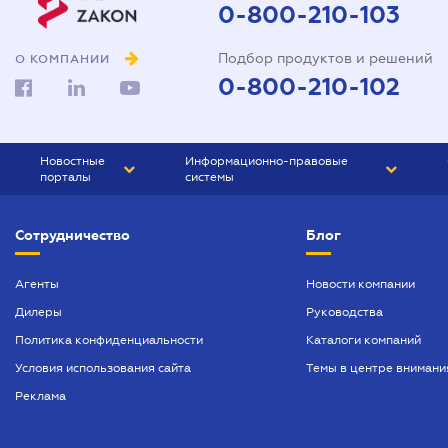
0-800-210-103
Подбор продуктов и решений
О КОМПАНИИ
0-800-210-102
Новостные
Информационно-правовые
порталы
системы
ЮРЛИГА
Право Украины
Сотрудничество
Блог
БИЗНЕС
ГРАНД
БУХГАЛТЕР.ua
ПРАЙМ
Агенты
Новости компании
Дилеры
Руководства
БУХГАЛТЕР ПРОФ
Политика конфиденциальности
Каталоги компаний
ЮРИСТ ПРОФ
Условия использования сайта
Темы в центре внимани
ЮРИСТ
Реклама
ПІДПРИЄМЕЦЬ