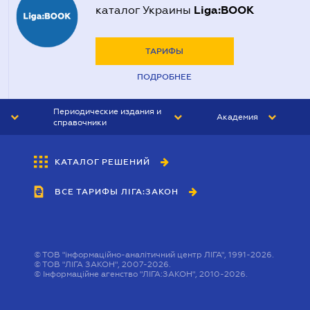
Liga:BOOK
каталог Украины
ТАРИФЫ
ПОДРОБНЕЕ
Периодические издания и
Академия
справочники
ЮРИСТ&ЗАКОН
АКАДЕМИЯ ЛІГА:ЗАКОН
КАТАЛОГ РЕШЕНИЙ
БУХГАЛТЕР&ЗАКОН
ВСЕ ТАРИФЫ ЛІГА:ЗАКОН
ВЕСТНИК МСФО
ИНТЕРБУХ
ЛИЧНЫЙ ЭКСПЕРТ
©
ТОВ "інформаційно-аналітичний центр ЛІГА", 1991-2026.
©
ТОВ "ЛІГА ЗАКОН", 2007-2026.
©
Інформаційне агенство "ЛІГА:ЗАКОН", 2010-2026.