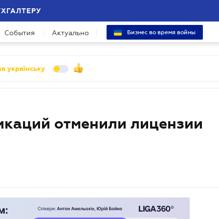
УХГАЛТЕРУ
События
Актуально
Бизнес во время войны
а українську
икаций отменили лицензии