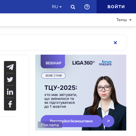
ВОЙТИ
RU
Темы
Реклама