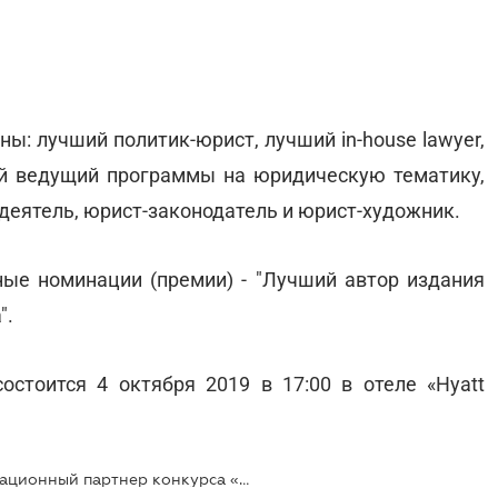
ны: лучший политик-юрист, лучший in-house lawyer,
й ведущий программы на юридическую тематику,
еятель, юрист-законодатель и юрист-художник.
ые номинации (премии) - "Лучший автор издания
".
стоится 4 октября 2019 в 17:00 в отеле «Hyatt
ЛІГА:ЗАКОН - Генеральный инновационный партнер конкурса «Адвокат года 2019»