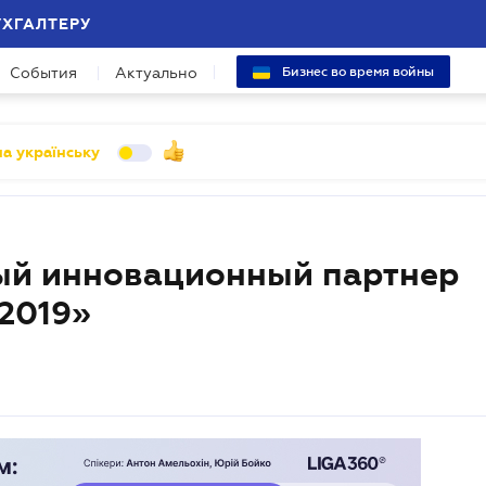
УХГАЛТЕРУ
События
Актуально
Бизнес во время войны
а українську
ый инновационный партнер
2019»