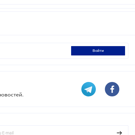
войти
новостей.