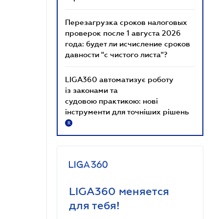
Перезагрузка сроков налоговых
проверок после 1 августа 2026
года: будет ли исчисление сроков
давности "с чистого листа"?
LIGA360 автоматизує роботу
із законами та
судовою практикою: нові
інструменти для точніших рішень
R
LIGA360 меняется
для тебя!