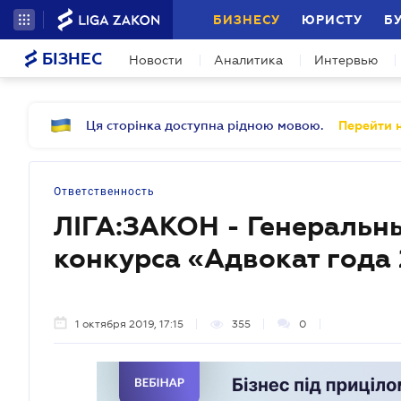
БИЗНЕСУ
ЮРИСТУ
Б
БІЗНЕС
Новости
Аналитика
Интервью
Ця сторінка доступна рідною мовою.
Перейти н
Ответственность
ЛІГА:ЗАКОН - Генеральн
конкурса «Адвокат года 
1 октября 2019, 17:15
355
0