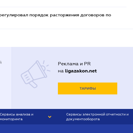
регулировал порядок расторжения договоров по
й
Реклама и PR
ligazakon.net
на
ТАРИФЫ
Сервисы анализа и
Сервисы электронной отчетности и
мониторинга
документооборота
CONTR AGENT
Liga:REPORT