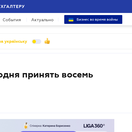
УХГАЛТЕРУ
События
Актуально
Бизнес во время войны
а українську
одня принять восемь