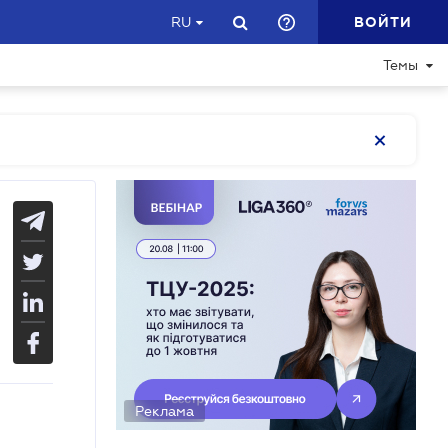
ВОЙТИ
RU
Темы
Реклама