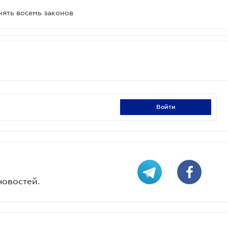
нять восемь законов
войти
новостей.