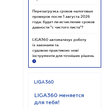
Перезагрузка сроков налоговых
проверок после 1 августа 2026
года: будет ли исчисление сроков
давности "с чистого листа"?
LIGA360 автоматизує роботу
із законами та
судовою практикою: нові
інструменти для точніших рішень
R
LIGA360 меняется
для тебя!