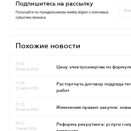
Подпишитесь на рассылку
Получайте по понедельникам weekly-digest о ключевых
событиях бизнеса
Похожие новости
15.07
Цену электроэнергии по формуле
28 июля 2026
11.20
Расторгнуть договор подряда те
22 июля 2026
работ
11.33
Изменения правил закупок: новые
20 июля 2026
09.17
Реформа рекрутинга: услуги соп
7 июля 2026
компании