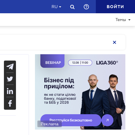
ВОЙТИ
RU
Темы
Реклама