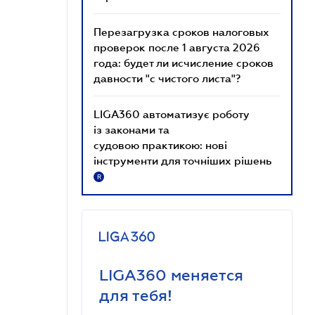
Перезагрузка сроков налоговых
проверок после 1 августа 2026
года: будет ли исчисление сроков
давности "с чистого листа"?
LIGA360 автоматизує роботу
із законами та
судовою практикою: нові
інструменти для точніших рішень
R
LIGA360 меняется
для тебя!