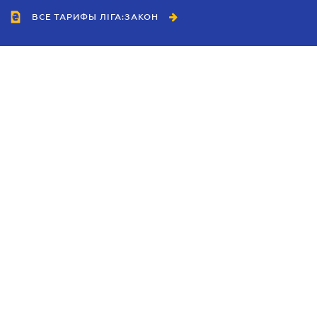
ВСЕ ТАРИФЫ ЛІГА:ЗАКОН
Сотрудничество
Агенты
Дилеры
Политика
конфиденциальности
Условия использования
сайта
Реклама
Блог
Новости компании
Руководства
Каталоги компаний
Темы в центре внимания