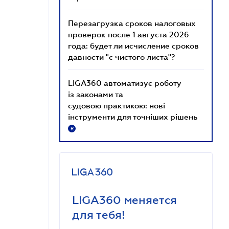
Перезагрузка сроков налоговых
проверок после 1 августа 2026
года: будет ли исчисление сроков
давности "с чистого листа"?
LIGA360 автоматизує роботу
із законами та
судовою практикою: нові
інструменти для точніших рішень
R
LIGA360 меняется
для тебя!