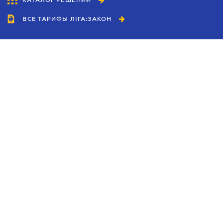
КАТАЛОГ РЕШЕНИЙ
ВСЕ ТАРИФЫ ЛІГА:ЗАКОН
Сотрудничество
Агенты
Дилеры
Политика
конфиденциальности
Условия использования
сайта
Реклама
Блог
Новости компании
Руководства
Каталоги компаний
Темы в центре внимания