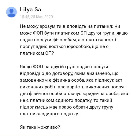
Lilya Sa
15.45, 25 Мая 2020
Не можу зрозуміти відповідть на питання: Чи
може ФОП бути платником ЄП другої групи, якщо
надає послуги фізособам, а оплата вартості
послуг здійснюється юрособою, що не є
платником ЄП?
Якщо ФОП на другій групі надає послуги
відповідно до договору, яким визначено, що
замовником є фізична особа, яка підписує акт
виконаних робіт, але вартість виконаних послуг
для фізичної особи оплачує юридична особа, яка
не є платником єдиного податку, то такий
підприємець має право обрати другу групу
платника єдиного податку.
Як таке можливо?