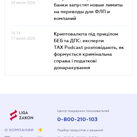
28 июля 2026
банки запустят новые лимиты
на переводы для ФЛП и
компаний
16.14
Криптовалюта під прицілом
17 июля 2026
БЕБ та ДПС: експерти
TAX Podcast розповідають, як
формується кримінальна
справа і податкові
донарахування
Центр поддержки пользователей
0-800-210-103
О КОМПАНИИ
Подбор продуктов и решений