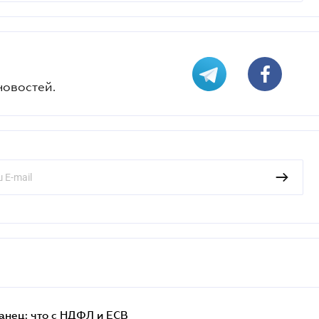
новостей.
анец: что с НДФЛ и ЕСВ