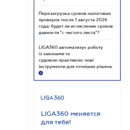
Перезагрузка сроков налоговых
проверок после 1 августа 2026
года: будет ли исчисление сроков
давности "с чистого листа"?
LIGA360 автоматизує роботу
із законами та
судовою практикою: нові
інструменти для точніших рішень
R
LIGA360 меняется
для тебя!