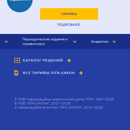
ТАРИФЫ
ПОДРОБНЕЕ
Периодические издания и
Академия
справочники
ЮРИСТ&ЗАКОН
АКАДЕМИЯ ЛІГА:ЗАКОН
КАТАЛОГ РЕШЕНИЙ
БУХГАЛТЕР&ЗАКОН
ВСЕ ТАРИФЫ ЛІГА:ЗАКОН
ВЕСТНИК МСФО
ИНТЕРБУХ
ЛИЧНЫЙ ЭКСПЕРТ
©
ТОВ "інформаційно-аналітичний центр ЛІГА", 1991-2026.
©
ТОВ "ЛІГА ЗАКОН", 2007-2026.
©
Інформаційне агенство "ЛІГА:ЗАКОН", 2010-2026.