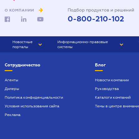
Подбор продуктов и решений
О КОМПАНИИ
0-800-210-102
Новостные
Информационно-правовые
порталы
системы
ЮРЛИГА
Право Украины
Сотрудничество
Блог
БИЗНЕС
ГРАНД
БУХГАЛТЕР.ua
ПРАЙМ
Агенты
Новости компании
Дилеры
Руководства
БУХГАЛТЕР ПРОФ
Политика конфиденциальности
Каталоги компаний
ЮРИСТ ПРОФ
Условия использования сайта
Темы в центре внимани
ЮРИСТ
Реклама
ПІДПРИЄМЕЦЬ