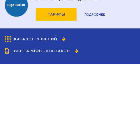
ТАРИФЫ
ПОДРОБНЕЕ
КАТАЛОГ РЕШЕНИЙ
ВСЕ ТАРИФЫ ЛІГА:ЗАКОН
Сотрудничество
Агенты
Дилеры
Политика
конфиденциальности
Условия использования
сайта
Реклама
Блог