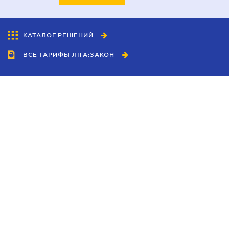
КАТАЛОГ РЕШЕНИЙ
ВСЕ ТАРИФЫ ЛІГА:ЗАКОН
Сотрудничество
Агенты
Дилеры
Политика
конфиденциальности
Условия использования
сайта
Реклама
Блог
Новости компании