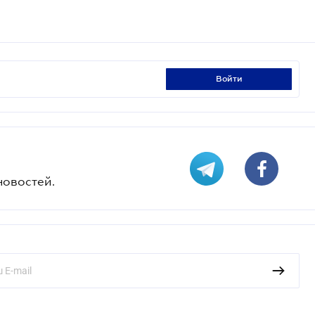
войти
новостей.