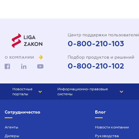
Центр поддержки пользователе
0-800-210-103
Подбор продуктов и решений
О КОМПАНИИ
0-800-210-102
Новостные
Информационно-правовые
порталы
системы
ЮРЛИГА
Право Украины
Сотрудничество
Блог
БИЗНЕС
ГРАНД
БУХГАЛТЕР.ua
ПРАЙМ
Агенты
Новости компании
Дилеры
Руководства
БУХГАЛТЕР ПРОФ