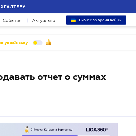
УХГАЛТЕРУ
События
Актуально
Бизнес во время войны
а українську
давать отчет о суммах