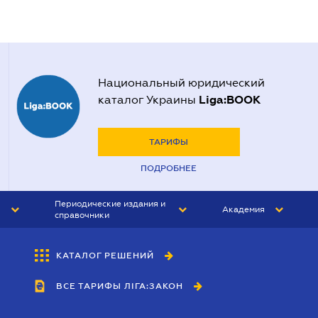
Национальный юридический
Liga:BOOK
каталог Украины
ТАРИФЫ
ПОДРОБНЕЕ
Периодические издания и
Академия
справочники
ЮРИСТ&ЗАКОН
АКАДЕМИЯ ЛІГА:ЗАКОН
КАТАЛОГ РЕШЕНИЙ
БУХГАЛТЕР&ЗАКОН
ВСЕ ТАРИФЫ ЛІГА:ЗАКОН
ВЕСТНИК МСФО
ИНТЕРБУХ