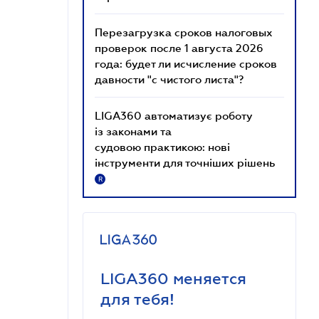
Перезагрузка сроков налоговых
проверок после 1 августа 2026
года: будет ли исчисление сроков
давности "с чистого листа"?
LIGA360 автоматизує роботу
із законами та
судовою практикою: нові
інструменти для точніших рішень
R
LIGA360 меняется
для тебя!