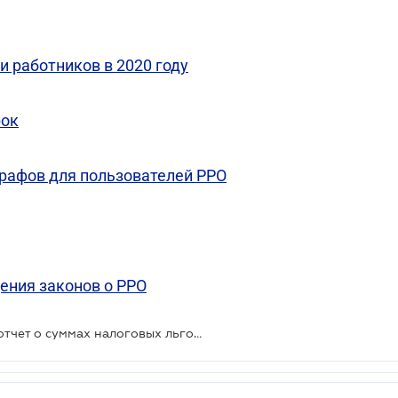
и работников в 2020 году
рок
рафов для пользователей РРО
ения законов о РРО
Отменена обязанность подавать отчет о суммах налоговых льгот по НДС