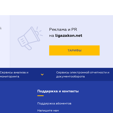
й
Реклама и PR
ligazakon.net
на
ТАРИФЫ
Сервисы анализа и
Сервисы электронной отчетности и
мониторинга
документооборота
CONTR AGENT
Liga:REPORT
Поддержка и контакты
SMS-МАЯК
VERDICTUM
Поддержка абонентов
Напишите нам
SEMANTRUM