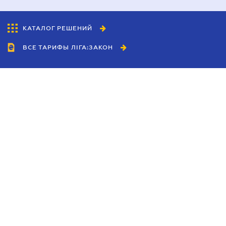
КАТАЛОГ РЕШЕНИЙ
ВСЕ ТАРИФЫ ЛІГА:ЗАКОН
Сотрудничество
Агенты
Дилеры
Политика
конфиденциальности
Условия использования
сайта
Реклама
Блог
Новости компании
Руководства